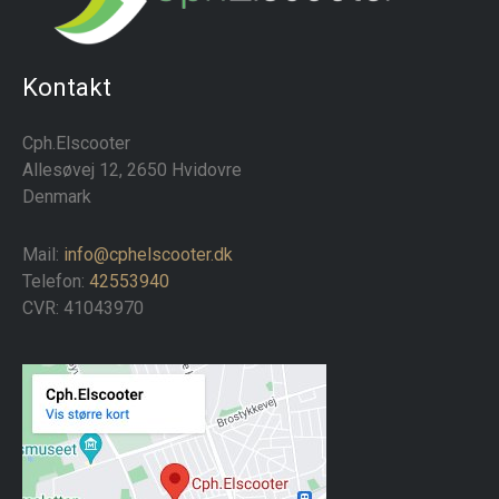
Kontakt
Cph.Elscooter
Allesøvej 12, 2650 Hvidovre
Denmark
Mail:
info@cphelscooter.dk
Telefon:
42553940
CVR: 41043970