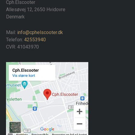
Cph.Elscooter
Allesøvej 12, 2650 Hvidovre
Denmark
Mail:
info@cphelscooter.dk
Telefon:
42553940
CVR: 41043970